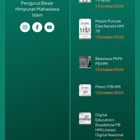
79 Tahun
Pengurus Besar
1 October 2024
Himpunan Mahasiswa
Islam
Malam Puncak
Dies Natalis HMI
78
1 October 2024
Beasiswa PKPA
PB HMI
1 October 2024
Pleno 1 PB HMI
1 October 2024
Digital
Education;
Roadshow PB
HMI Literasi
Digital Nasional