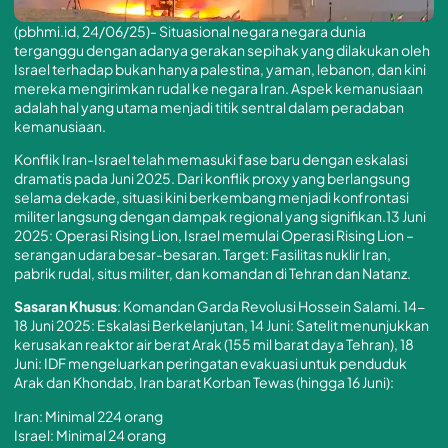
(pbhmi.id, 24/06/25)- Situasional negara negara dunia
terganggu dengan adanya gerakan sepihak yang dilakukan oleh
Israel terhadap bukan hanya palestina, yaman, lebanon, dan kini
mereka mengirimkan rudal ke negara Iran. Aspek kemanusiaan
adalah hal yang utama menjadi titik sentral dalam peradaban
kemanusiaan.
Konflik Iran-Israel telah memasuki fase baru dengan eskalasi
dramatis pada Juni 2025. Dari konflik proxy yang berlangsung
selama dekade, situasi kini berkembang menjadi konfrontasi
militer langsung dengan dampak regional yang signifikan.13 Juni
2025: Operasi Rising Lion, Israel memulai Operasi Rising Lion –
serangan udara besar-besaran. Target: Fasilitas nuklir Iran,
pabrik rudal, situs militer, dan komandan di Tehran dan Natanz.
Sasaran Khusus
: Komandan Garda Revolusi Hossein Salami. 14-
18 Juni 2025: Eskalasi Berkelanjutan, 14 Juni: Satelit menunjukkan
kerusakan reaktor air berat Arak (155 mil barat daya Tehran), 18
Juni: IDF mengeluarkan peringatan evakuasi untuk penduduk
Arak dan Khondab, Iran barat Korban Tewas (hingga 16 Juni):
Iran: Minimal 224 orang
Israel: Minimal 24 orang