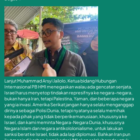
Lanjut Muhammad Arsyi Jailolo, Ketua bidang Hubungan
Internasional PB HMI menegaskan walau ada gencatan senjata,
Israel harus menyetop tindakan represifnya ke negara-negara,
bukan hanya Iran, tetapi Palestina, Yaman, dan beberapa negara
yang ia invasi. Amerika Serikat jangan hanya selalu menganggap
dirinya sebagai Polisi Dunia, tetapi nyatanya selalu memihak
kepada pihak yang tidak berperikemanusiaan, khususnya ke
Israel, dan kami meminta Negara-Negara Dunia, khususnya
Negara Islam dan negara antikololonialisme, untuk lakukan
sanksi berat ke Israel, tidak ada lagi diplomasi. Bahkan Iran pun
ikut menjadi korban, kami kader HMI akan selalu berada untuk