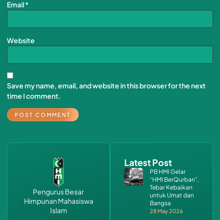
Email
*
Website
Save my name, email, and website in this browser for the next
time I comment.
Latest Post
PB HMI Gelar
“HMI BerQurban”,
Tebar Kebaikan
Pengurus Besar
untuk Umat dan
Himpunan Mahasiswa
Bangsa
Islam
28 May 2026