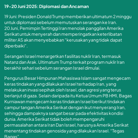
19-20 Juni 2025: Diplomasi dan Ancaman
19 Juni: Presiden Donald Trump memberikan ultimatum 2 minggu
untuk diplomasi sebelum memutuskan serangan ke Iran.
20 Juni, Pemimpin Tertinggi Iran menolak panggilan Amerika
Serikat untuk menyerah dan memperingatkan keterlibatan
militer AS akan menyebabkan “kerusakan yang tidak dapat
diperbaiki”.
Serangan Israel menargetkan fasilitas nuklir Iran, termasuk
Natanz dan Arak. Ultimatum Trump terkait program nuklir Iran
berakhir sehari sebelum serangan Israel dimulai.
Pengurus Besar Himpunan Mahasiswa Islam sangat mengecam
keras tindakan yang dilakukan Israel terhadap Iran, yang
melakukan invasi sepihak oleh Israel, dan agresi yang terus
berlanjut di gaza. Selain daripada itu Ketua Umum PB HMI, Bagas
Kurniawan mengecam keras tindakan Israel berikut tindakan
campur tangan Amerika Serikat dengan ikut menyerang Iran,
sehingga dampaknya sangat besar pada efektivitas kondisi
dunia. Amerika Serikat tidak boleh mempengaruhi
permasalahan antara Iran Dan Israel, harusnya Amerika Serikat
menentang tindakan genosida yang dilakukan Israel. “Tegas
Bagas”.