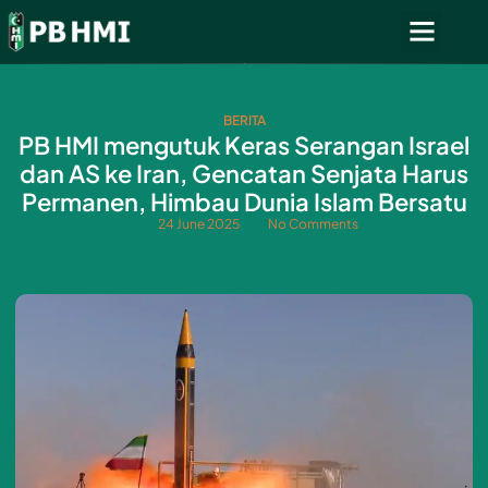
BERITA
PB HMI mengutuk Keras Serangan Israel
dan AS ke Iran, Gencatan Senjata Harus
Permanen, Himbau Dunia Islam Bersatu
24 June 2025
No Comments