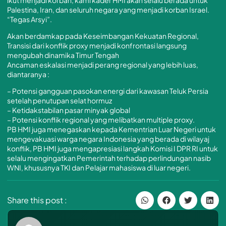
Palestina, Iran, dan seluruh negara yang menjadi korban Israel.
“Tegas Arsyi”.
Akan berdamkap pada Keseimbangan Kekuatan Regional,
Transisi dari konflik proxy menjadi konfrontasi langsung
mengubah dinamika Timur Tengah
Ancaman eskalasi menjadi perang regional yang lebih luas,
diantaranya :
– Potensi gangguan pasokan energi dari kawasan Teluk Persia
setelah penutupan selat hormuz
– Ketidakstabilan pasar minyak global
– Potensi konflik regional yang melibatkan multiple proxy.
PB HMI juga menegaskan kepada Kementrian Luar Negeri untuk
mengevakuasi warga negara Indonesia yang berada di wilayaj
konflik, PB HMI juga mengapresiasi langkah Komisi I DPR RI untuk
selalu mengingatkan Pemerintah terhadap perlindungan nasib
WNI, khususnya TKI dan Pelajar mahasiswa di luar negeri.
Share this post :